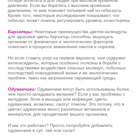
потере аппетита и для людей при высоком кровяном
давлении. Если вы боретесь с высоким кровяным
давлением, то вам поможет питьевой чай из гибискуса.
Кроме того, некоторые исследования показывают, что
гибискус может помочь регулировать уровень холестерина.
Бархатцы:
Некоторые преимущества цветов календулы
для здоровья цветы бархатцы способны защищать
организм от физических и экологических факторов
помогают в процессе заживления ожогов и порезов.
Но если ставить упор на первом варианте, они содержат
антиоксиданты, которые особенно полезны в борьбе с
последствиями воздействия опасных молекул, побочных
последствий повседневной жизни и ее экологических
проблем, таких как загрязнение окружающей среды.
Одуванчики:
Одуванчики могут быть использованы более,
чем просто загадывать желание? Если у вас проблемы с
желудком, боли в мышцах или инфекция, цветы
одуванчика, возможно, смогут помочь! Это потому, что в
цветах одуванчика много различных витаминов и
минералов, для процветания вашего организма.
И как это работает? Просто попробуйте добавлять
одуванчики в суп, чай или салат!