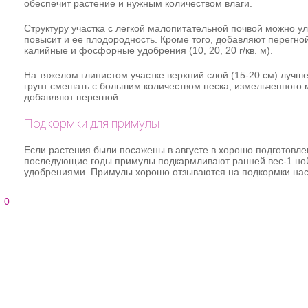
обеспечит растение и нужным количеством влаги.
Структуру участка с легкой малопитательной почвой можно у
повысит и ее плодородность. Кроме того, добавляют перегной 
калийные и фосфорные удобрения (10, 20, 20 г/кв. м).
На тяжелом глинистом участке верхний слой (15-20 см) луч
грунт смешать с большим количеством песка, измельченного 
добавляют перегной.
Подкормки для примулы
Если растения были посажены в августе в хорошо подготовле
последующие годы примулы подкармливают ранней вес-1 ной
удобрениями. Примулы хорошо отзываются на подкормки наст
0