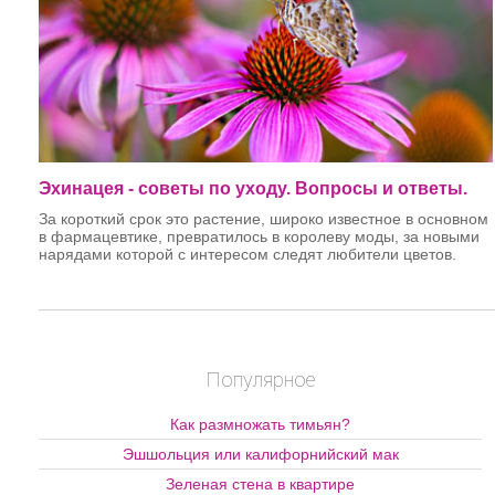
от санитарно-профилактических мер против
возникновения и распространения болезней.
Качество клубнелуковиц гладиолуса определяется их
зрелостью, влажностью, отсутствием пораженных
заболеваниями и наличием или отсутствием посторонних
примесей.
Эхинацея - советы по уходу. Вопросы и ответы.
За короткий срок это растение, широко известное в основном
в фармацевтике, превратилось в королеву моды, за новыми
нарядами которой с интересом следят любители цветов.
Место посадки эхинацеи.
Хорошо растет на солнечном
месте. При посадке добавляю в лунку горсть перепревшего
компоста. Растение любит легкую плодородную почву,
которая хорошо пропускает воду, но при этом нужно обильно
Популярное
и регулярно поливать.
Цветение
эхинацеи
. Цветёт на второй год после посадки
Как размножать тимьян?
(если сажали семенами). Цветет с июня и до октября, до
заморозков. Отцветшие соцветия срезаем.
Эшшольция или калифорнийский мак
Зеленая стена в квартире