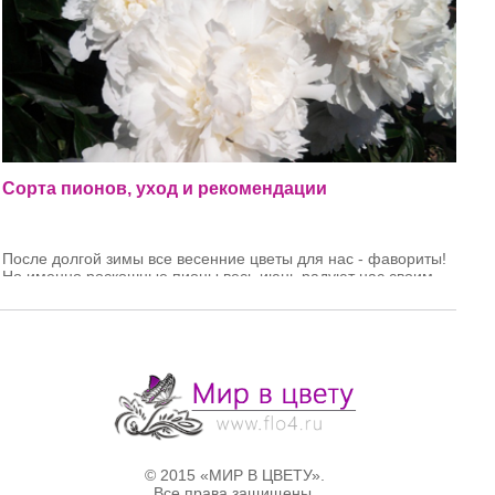
Сорта пионов, уход и рекомендации
После долгой зимы все весенние цветы для нас - фавориты!
Но именно роскошные пионы весь июнь радуют нас своим
цветением. Выбрать любимый куст - практически
невозможно, а когда попадаешь в садовый центр, то хочется
всё новые и новые пионы. У меня лет 20 уже растёт
голландский чисто белый пион, без пересадок, каждый год
цветёт и шапки соцветий в диаметре 20-30 см!
© 2015 «МИР В ЦВЕТУ».
Все права защищены.