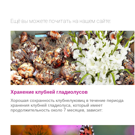
Ещё вы можете почитать на нашем сайте:
Хранение клубней гладиолусов
Хорошая сохранность клубнелуковиц в течение периода
хранения клубней гладиолуса, который имеет
продолжительность около 7 месяцев, зависит:
от качества заложенных на хранение клубнелуковиц;от
температуры, влажности и обмена воздуха в хранилище;