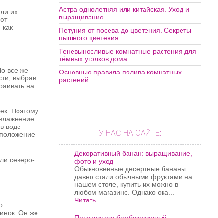
Астра однолетняя или китайская. Уход и
али их
выращивание
уют
 как
Петуния от посева до цветения. Секреты
пышного цветения
Теневыносливые комнатные растения для
тёмных уголков дома
Но все же
Основные правила полива комнатных
сти, выбрав
растений
раивать на
рек. Поэтому
увлажнение
в воде
У НАС НА САЙТЕ:
сположение,
Декоративный банан: выращивание,
ли северо-
фото и уход
Обыкновенные десертные бананы
давно стали обычными фруктами на
нашем столе, купить их можно в
любом магазине. Однако ока...
Читать ...
о
инок. Он же
Петровитекс бамбуковидный