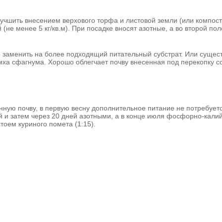
лучшить внесением верхового торфа и листовой земли (или компост
(не менее 5 кг/кв.м). При посадке вносят азотные, а во второй по
ше заменить на более подходящий питательный субстрат. Или суще
мха сфагнума. Хорошо облегчает почву внесенная под перекопку с
нную почву, в первую весну дополнительное питание не потребуетс
 и затем через 20 дней азотными, а в конце июля фосфорно-кал
оем куриного помета (1:15).