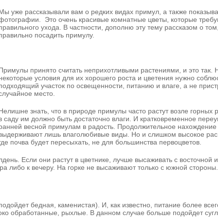
Мы уже рассказывали вам о редких видах примул, а также показыв
фотографии. Это очень красивые комнатные цветы, которые треб
правильного ухода. В частности, дополню эту тему рассказом о том,
правильно посадить примулу.
Примулы принято считать неприхотливыми растениями, и это так. 
некоторые условия для их хорошего роста и цветения нужно соблю
подходящий участок по освещенности, питанию и влаге, а не прист
случайное место.
Нелишне знать, что в природе примулы часто растут возле горных 
в саду им должно быть достаточно влаги. И кратковременное пере
ранней весной примулам в радость. Продолжительное нахождение 
выдерживают лишь влаголюбивые виды. Но и слишком высокое ра
где почва будет пересыхать, не для большинства первоцветов.
ень. Если они растут в цветнике, лучше высаживать с восточной и
ра либо к вечеру. На горке не высаживают только с южной стороны.
дойдет бедная, каменистая). И, как известно, питание более всег
око обработанные, рыхлые. В данном случае больше подойдет сугл