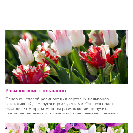
Размножение тюльпанов
Основной способ размножения сортовых тюльпанов
вегетативный, т. е. луковицами-детками. Он позволяет
быстрее, чем при семенном размножении, получить
цветущие растения и, кроме того, обеспечивает передачу
потомству признаков материнской формы.
Коэффициент размножения тюльпанов одного и
того же сорта при равных условиях выращивания