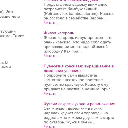
Представляем вашему вниманию
петровитекс бамбуковидный
а). Это
(Petraeovitex bambusetorum). Раньше
ловине лета
он состоял в семействе Вербен...
Читать ...
ствующий
Живая изгородь.
олома. Также
Живая изгородь из кустарников - это
очень красиво. Что надо соблюдать
при создании многорядной живой
изгороди? Как пра...
Читать ...
я. В
Пуансетия красивая: выращивание в
ийными
домашних условиях
Попробуйте сами вырастить
комнатное цветочное растение
пуансетию красивую. Красоту ему
придают не цветки, а нежные, ориг...
Читать ...
Фуксии секреты ухода и размножения
Эти милые «девчонки» в ярких
нарядах кружат свои хороводы на
радость мне и моим друзьям с марта
по октябрь. Фуксия очень...
Читать ...