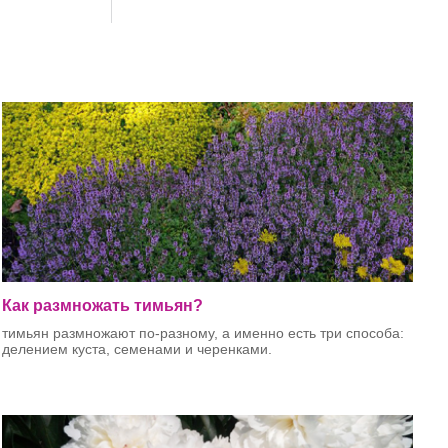
Как размножать тимьян?
тимьян размножают по-разному, а именно есть три способа:
делением куста, семенами и черенками.
Рассмотрим все три способа и их преимущества и
недостатки.