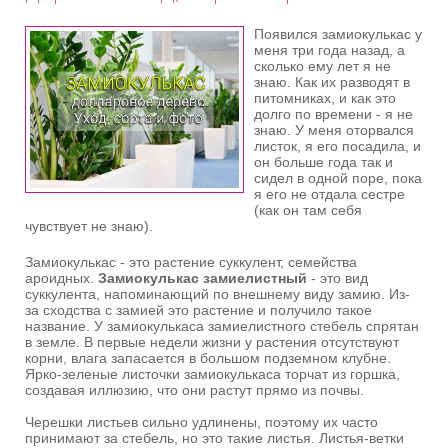
Появился замиокулькас у
меня три года назад, а
сколько ему лет я не
знаю. Как их разводят в
питомниках, и как это
долго по времени - я не
знаю. У меня оторвался
листок, я его посадила, и
он больше года так и
сидел в одной поре, пока
я его не отдала сестре
(как он там себя
чувствует не знаю).
Замиокулькас - это растение суккулент, семейства
ароидных.
Замиокулькас замиелистный
- это вид
суккулента, напоминающий по внешнему виду замию. Из-
за сходства с замией это растение и получило такое
название. У замиокулькаса замиелистного стебель спрятан
в земле. В первые недели жизни у растения отсутствуют
корни, влага запасается в большом подземном клубне.
Ярко-зеленые листочки замиокулькаса торчат из горшка,
создавая иллюзию, что они растут прямо из почвы.
Черешки листьев сильно удлинены, поэтому их часто
принимают за стебель, но это такие листья. Листья-ветки