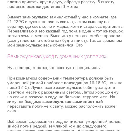
плотно прижаты друг к другу, образуя розетку. В высоту
листовые розетки достигают 1 метра.
Зимует замиокулькас замиелистный у нас в комнате, где
о
21-22
С и сухо и не очень светло, летом выношу на
веранду, где светло, но и жарко, хотя и стараюсь притенять.
Переваливаю я его каждый год пока в один и тот же горшок,
только землю меняю. Было что у него два стебля пропали
(сохнут листья, а стебли как будто гниют). Так со временем
мой замиокулькас весь обновился. Это
Замиокулькас уход в домашних условиях
Ну а теперь, коротко, что советуют специалисты:
При комнатном содержании температура должна быть
умеренной (зимой наиболее подходящая 16-18 °C, но и не
ниже 12°C). Лучше всего замиокулькас себя чувствует в
светлом месте с рассеянным светом. Летом хорошо ему
на свежем воздухе в саду, на балконе, террасе и т.п. На
зиму необходимо
замиокулькас замиелистный
переставить поближе к свету, можно расположить возле
окна.
Всё время содержания предпочтителен умеренный полив,
зимой полив редкий, земляной ком до следующего
полива должен хорошо просохнуть. Некоторую пересушку