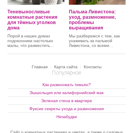
случайными мазками.
Теневыносливые
Пальма Ливистона:
комнатные растения
уход, размножение,
для тёмных уголков
проблемы
дома
выращивания
Порой в наших домах
Мы разберемся с тем, как
подоконники настолько
ухаживать за пальмой
малы, что разместить
Ливистона, со всеми
желаемое число цветов
тонкостями типа
просто нереально. Ведь
температурных условий
каждому растению
существования этого
необходима своя доля
растения и прочее, но по
Главная
Карта сайта
Контакты
солнечных лучей, без
порядку. Итак, поехали.
Популярное
которых оно может
Родина пальмы
заболеть. Однако далеко не
Ливистона
– Австралия,
все комнатные цветы
Полинезия и Новая Гвинея.
Как размножать тимьян?
требуют обилия света. Есть
Произрастает и в Южной
Эшшольция или калифорнийский мак
виды, прекрасно
Азии.
произрастающие даже в
Зеленая стена в квартире
темных уголках квартиры.
Какие же растения подойдут
Фуксии секреты ухода и размножения
для этих затенённых мест?
Незабудки
Сайт о комнатных растениях и цветах, а также о садовых