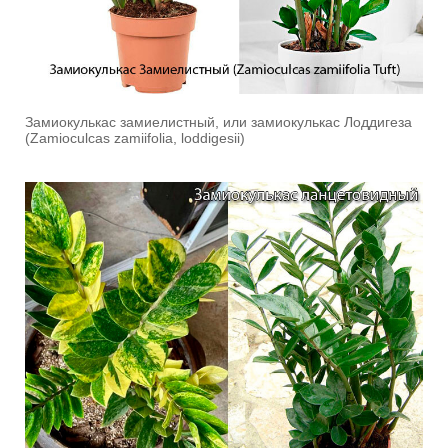
Замиокулькас замиелистный, или замиокулькас Лоддигеза
(Zamioculcas zamiifolia, loddigesii)