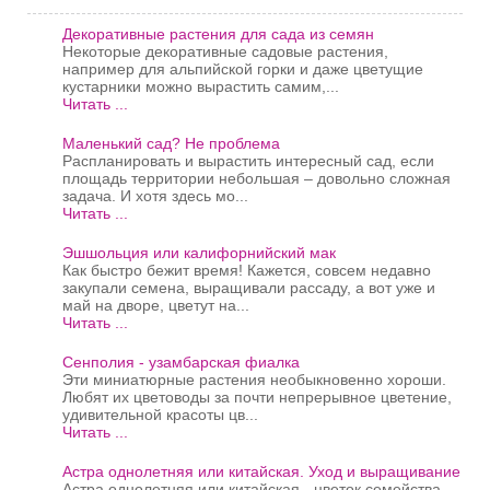
Декоративные растения для сада из семян
Некоторые декоративные садовые растения,
например для альпийской горки и даже цветущие
кустарники можно вырастить самим,...
Читать ...
Маленький сад? Не проблема
Распланировать и вырастить интересный сад, если
площадь территории небольшая – довольно сложная
задача. И хотя здесь мо...
Читать ...
Эшшольция или калифорнийский мак
Как быстро бежит время! Кажется, совсем недавно
закупали семена, выращивали рассаду, а вот уже и
май на дворе, цветут на...
Читать ...
Сенполия - узамбарская фиалка
Эти миниатюрные растения необыкновенно хороши.
Любят их цветоводы за почти непрерывное цветение,
удивительной красоты цв...
Читать ...
Астра однолетняя или китайская. Уход и выращивание
Астра однолетняя или китайская - цветок семейства