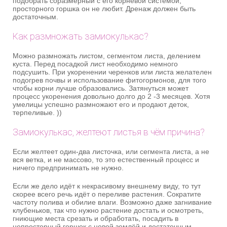
подобрать соразмерный с его корневой системой,
просторного горшка он не любит. Дренаж должен быть
достаточным.
Как размножать замиокулькас?
Можно размножать листом, сегментом листа, делением
куста. Перед посадкой лист необходимо немного
подсушить. При укоренении черенков или листа желателен
подогрев почвы и использование фитогормонов, для того
чтобы корни лучше образовались. Затянуться может
процесс укоренения довольно долго до 2 -3 месяцев. Хотя
умелицы успешно размножают его и продают деток,
терпеливые. ))
Замиокулькас, желтеют листья в чём причина?
Если желтеет один-два листочка, или сегмента листа, а не
вся ветка, и не массово, то это естественный процесс и
ничего предпринимать не нужно.
Если же дело идёт к некрасивому внешнему виду, то тут
скорее всего речь идёт о переливе растения. Сократите
частоту полива и обилие влаги. Возможно даже загнивание
клубеньков, так что нужно растение достать и осмотреть,
гниющие места срезать и обработать, посадить в
непросторный горшок с новой землёй и достаточным