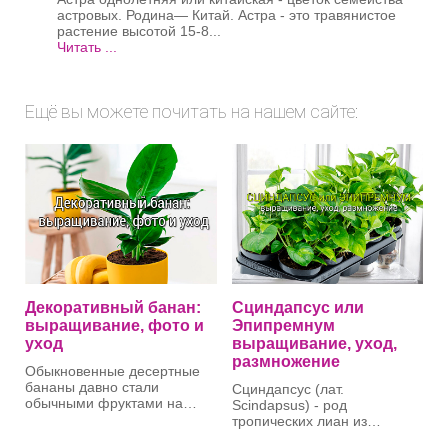
астровых. Родина— Китай. Астра - это травянистое
растение высотой 15-8...
Читать ...
Ещё вы можете почитать на нашем сайте:
Декоративный банан:
Сциндапсус или
выращивание, фото и
Эпипремнум
уход
выращивание, уход,
размножение
Обыкновенные десертные
бананы давно стали
Сциндапсус (лат.
обычными фруктами на
Scindapsus) - род
нашем столе, купить их
тропических лиан из
можно в любом магазине.
семейства Ароидные