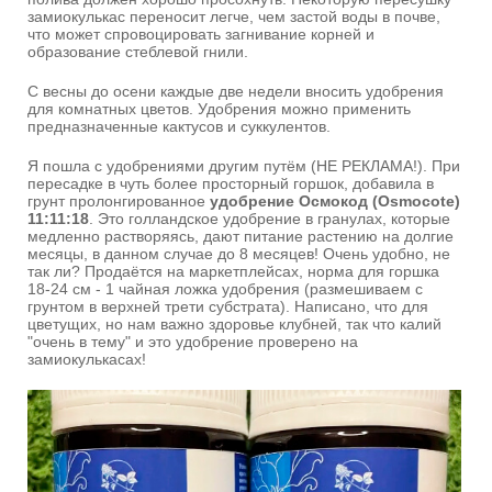
замиокулькас переносит легче, чем застой воды в почве,
что может спровоцировать загнивание корней и
образование стеблевой гнили.
С весны до осени каждые две недели вносить удобрения
для комнатных цветов. Удобрения можно применить
предназначенные кактусов и суккулентов.
Я пошла с удобрениями другим путём (НЕ РЕКЛАМА!). При
пересадке в чуть более просторный горшок, добавила в
грунт пролонгированное
удобрение Осмокод (Osmocote)
11:11:18
. Это голландское удобрение в гранулах, которые
медленно растворяясь, дают питание растению на долгие
месяцы, в данном случае до 8 месяцев! Очень удобно, не
так ли? Продаётся на маркетплейсах, норма для горшка
18-24 см - 1 чайная ложка удобрения (размешиваем с
грунтом в верхней трети субстрата). Написано, что для
цветущих, но нам важно здоровье клубней, так что калий
"очень в тему" и это удобрение проверено на
замиокулькасах!