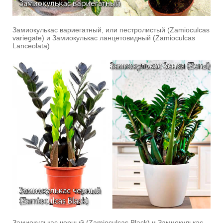
Замиокулькас вариегатный, или пестролистый (Zamioculcas
variegate) и Замиокулькас ланцетовидный (Zamioculcas
Lanceolata)
Замиокулькас черный (Zamioculcas Black) и Замиокулькас