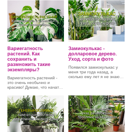
Однако оказалось, что
(Araceae). Это
можно вырастить банан в
вечнозеленые лианы или
комнате, в домашних
вьющиеся растения. Стебли
условиях. Это так
гибкие, до нескольких
называемые
декоративные
метров длиной. Листья
виды бананов
, которые в
простые, цельные,
естественных условиях
кожистые, с длинными
повсеместно произрастают
черешками.
в тропиках и субтропиках
нашей планеты.
Вариегатность
Замиокулькас -
растений. Как
долларовое дерево.
сохранить и
Уход, сорта и фото
размножить такие
Появился замиокулькас у
экземпляры?
меня три года назад, а
сколько ему лет я не знаю.
Вариегатность растений -
Как их разводят в
это очень необычно и
питомниках, и как это долго
красиво! Думаю, что начать
по времени - я не знаю. У
стоит с этого, хотя дальше я
меня оторвался листок, я
приведу немало примеров
его посадила, и он больше
этому утверждению. Это не
года так и сидел в одной
листики как под копирку, с
поре, пока я его не отдала
определённым узором, нет!
сестре (как он там себя
Это всевозможные
чувствует не знаю).
случайные рисунки на
листьях, как бы
обесцвеченные природой