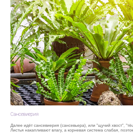
Сансевиерия
Далее идёт сансевиерия (сансевьера), или "щучий хвост", "тё
Листья накапливают влагу, а корневая система слабая, поэтом