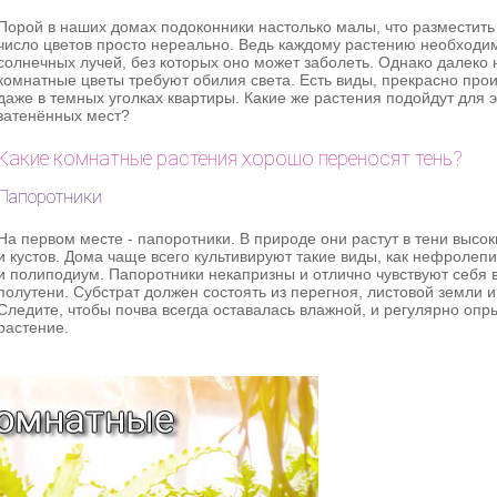
Порой в наших домах подоконники настолько малы, что разместит
число цветов просто нереально. Ведь каждому растению необходи
солнечных лучей, без которых оно может заболеть. Однако далеко 
комнатные цветы требуют обилия света. Есть виды, прекрасно пр
даже в темных уголках квартиры. Какие же растения подойдут для э
затенённых мест?
Какие комнатные растения хорошо переносят тень?
Папоротники
На первом месте - папоротники. В природе они растут в тени высо
и кустов. Дома чаще всего культивируют такие виды, как нефролеп
и полиподиум. Папоротники некапризны и отлично чувствуют себя 
полутени. Субстрат должен состоять из перегноя, листовой земли и
Следите, чтобы почва всегда оставалась влажной, и регулярно опр
растение.