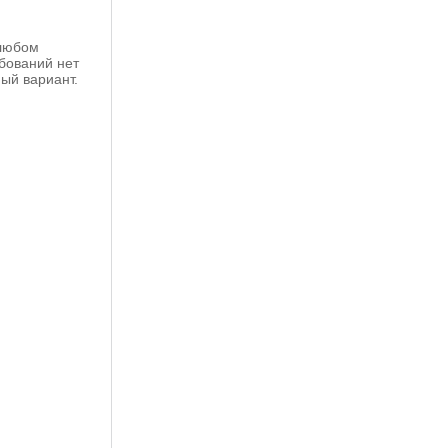
 любом
ебований нет
ый вариант.