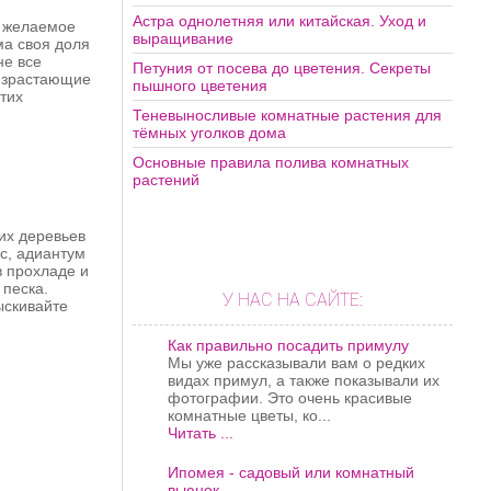
Астра однолетняя или китайская. Уход и
ь желаемое
выращивание
ма своя доля
не все
Петуния от посева до цветения. Секреты
оизрастающие
пышного цветения
тих
Теневыносливые комнатные растения для
тёмных уголков дома
Основные правила полива комнатных
растений
ких деревьев
ис, адиантум
в прохладе и
 песка.
У НАС НА САЙТЕ:
ыскивайте
Как правильно посадить примулу
Мы уже рассказывали вам о редких
видах примул, а также показывали их
фотографии. Это очень красивые
комнатные цветы, ко...
Читать ...
Ипомея - садовый или комнатный
вьюнок