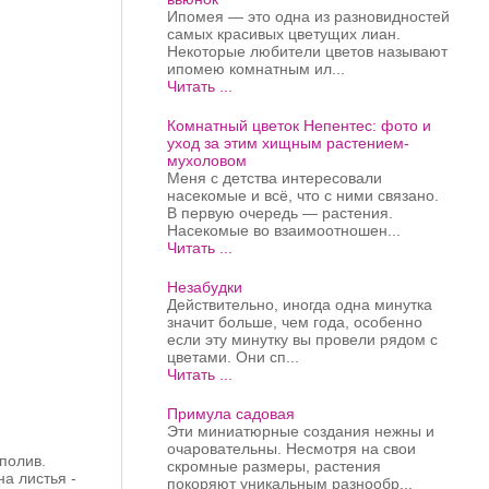
Ипомея — это одна из разновидностей
самых красивых цветущих лиан.
Некоторые любители цветов называют
ипомею комнатным ил...
Читать ...
Комнатный цветок Непентес: фото и
уход за этим хищным растением-
мухоловом
Меня с детства интересовали
насекомые и всё, что с ними связано.
В первую очередь — растения.
Насекомые во взаимоотношен...
Читать ...
Незабудки
Действительно, иногда одна минутка
значит больше, чем года, особенно
если эту минутку вы провели рядом с
цветами. Они сп...
Читать ...
Примула садовая
Эти миниатюрные создания нежны и
очаровательны. Несмотря на свои
 полив.
скромные размеры, растения
а листья -
покоряют уникальным разнообр...