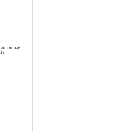
о-зелёными
ать