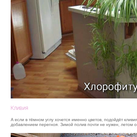
Кливия
А если в тёмном углу хочется именно цветов, подойдёт клив
добавлением перегноя. Зимой полив почти не нужен, летом 