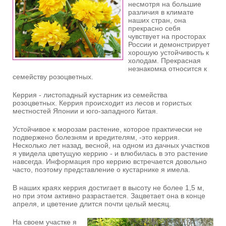
несмотря на большие
различия в климате
наших стран, она
прекрасно себя
чувствует на просторах
России и демонстрирует
хорошую устойчивость к
холодам. Прекрасная
незнакомка относится к
семейству розоцветных.
Керрия - листопадный кустарник из семейства
розоцветных. Керрия происходит из лесов и гористых
местностей Японии и юго-западного Китая.
Устойчивое к морозам растение, которое практически не
подвержено болезням и вредителям, -это керрия.
Несколько лет назад, весной, на одном из дачных участков
я увидела цветущую керрию - и влюбилась в это растение
навсегда. Информация про керрию встречается довольно
часто, поэтому представление о кустарнике я имела.
В наших краях керрия достигает в высоту не более 1,5 м,
но при этом активно разрастается. Зацветает она в конце
апреля, и цветение длится почти целый месяц.
На своем участке я