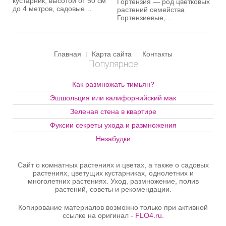
кустарник, высотой от 50 см
Гортензия — род цветковых
до 4 метров, садовые
растений семейства
формы обычно 1,5-2 метра,
Гортензиевые,
может расти на одном месте
красивоцветущий кустарник,
до 25 лет. Дейция
его видов насчитывают 70—
предпочитает слегка
80 штук, и он пользуется
затененные места или же
безусловной любовью всех
Главная
Карта сайта
Контакты
вообще может расти в тени
садоводов, потому что
Популярное
(около дома).
прекрасно зимует в
открытом грунте и без
проблем радует буйным
Как размножать тимьян?
цветением многие годы.
Эшшольция или калифорнийский мак
Зеленая стена в квартире
Фуксии секреты ухода и размножения
Незабудки
Сайт о комнатных растениях и цветах, а также о садовых
растениях, цветущих кустарниках, однолетних и
многолетних растениях. Уход, размножение, полив
растений, советы и рекомендации.
Копирование материалов возможно только при активной
ссылке на оригинал -
FLO4.ru
.