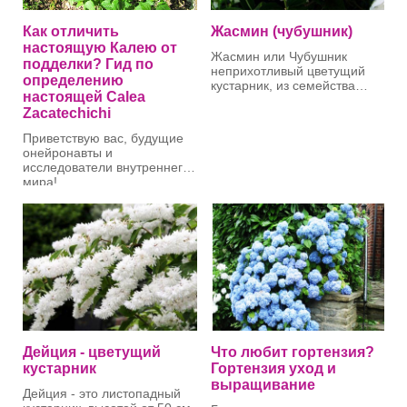
требовательность к свету,
высота растения и фото.
Как отличить
Жасмин (чубушник)
настоящую Калею от
Жасмин или Чубушник
подделки? Гид по
неприхотливый цветущий
определению
кустарник, из семейства
настоящей Calea
Гортензиевые, цветы
Zacatechichi
ароматные, крупные, есть
сорта с махровыми цветами.
Приветствую вас, будущие
Жасмин нужно сажать
онейронавты и
весной в мае или осенью в
исследователи внутреннего
сентябре - октябре. Он
мира!
неприхотлив к почве, но
конечно предпочитает
плодородную хорошо
Если вы читаете эту статью,
дренированную почву.
значит, вы решились на
удивительный эксперимент
— вырастить легендарную
«Траву сновидений» (Calea
zacatechichi) у себя дома.
Это похвальное желание.
Но на этом пути новичков
подстерегает одна большая
ловушка, в которую
Дейция - цветущий
Что любит гортензия?
попадают 8 из 10
кустарник
Гортензия уход и
начинающих гроверов.
выращивание
Дейция - это листопадный