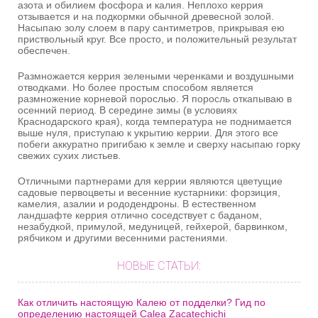
азота и обилием фосфора и калия. Неплохо керрия
отзывается и на подкормки обычной древесной золой.
Насыпаю золу слоем в пару сантиметров, прикрывая ею
приствольный круг. Все просто, и положительный результат
обеспечен.
Размножается керрия зелеными черенками и воздушными
отводками. Но более простым способом является
размножение корневой порослью. Я поросль откапываю в
осенний период. В середине зимы (в условиях
Краснодарского края), когда температура не поднимается
выше нуля, приступаю к укрытию керрии. Для этого все
побеги аккуратно пригибаю к земле и сверху насыпаю горку
свежих сухих листьев.
Отличными партнерами для керрии являются цветущие
садовые первоцветы и весенние кустарники: форзиция,
камелия, азалии и рододендроны. В естественном
ландшафте керрия отлично соседствует с баданом,
незабудкой, примулой, медуницей, гейхерой, барвинком,
рябчиком и другими весенними растениями.
НОВЫЕ СТАТЬИ:
Как отличить настоящую Калею от подделки? Гид по
определению настоящей Calea Zacatechichi