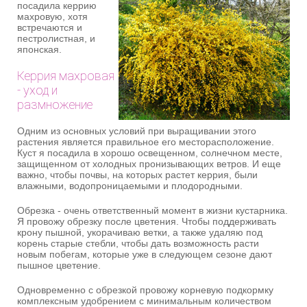
посадила керрию
махровую, хотя
встречаются и
пестролистная, и
японская.
Керрия махровая
- уход и
размножение
Одним из основных условий при выращивании этого
растения является правильное его месторасположение.
Куст я посадила в хорошо освещенном, солнечном месте,
защищенном от холодных пронизывающих ветров. И еще
важно, чтобы почвы, на которых растет керрия, были
влажными, водопроницаемыми и плодородными.
Обрезка - очень ответственный момент в жизни кустарника.
Я провожу обрезку после цветения. Чтобы поддерживать
крону пышной, укорачиваю ветки, а также удаляю под
корень старые стебли, чтобы дать возможность расти
новым побегам, которые уже в следующем сезоне дают
пышное цветение.
Одновременно с обрезкой провожу корневую подкормку
комплексным удобрением с минимальным количеством