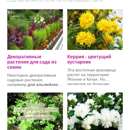
Декоративные
Керрия - цветущий
растения для сада из
кустарник
семян
Эта восточная красавица
растет на территории
Некоторые декоративные
Японии и Китая. Но,
садовые растения,
несмотря на большие
например
для альпийской
различия в климате наших
горки
и даже
цветущие
стран, она прекрасно себя
кустарники
можно
Керрия - листопадный
чувствует на просторах
вырастить самим, из семян.
кустарник из семейства
России и демонстрирует
Назовём его "Лесной
розоцветных. Керрия
хорошую устойчивость к
уголок". Ассортимент семян
происходит из лесов и
холодам. Прекрасная
растений для сада мы вам
гористых местностей
незнакомка относится к
представляем. Мы
Японии и юго-западного
семейству розоцветных.
предлагаем вам таблицу.
Китая.
Описание растений,