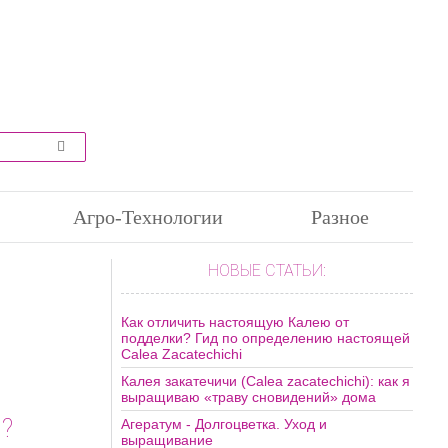
Агро-Технологии
Разное
НОВЫЕ СТАТЬИ:
Как отличить настоящую Калею от
подделки? Гид по определению настоящей
Calea Zacatechichi
Калея закатечичи (Calea zacatechichi): как я
выращиваю «траву сновидений» дома
ы?
Агератум - Долгоцветка. Уход и
выращивание