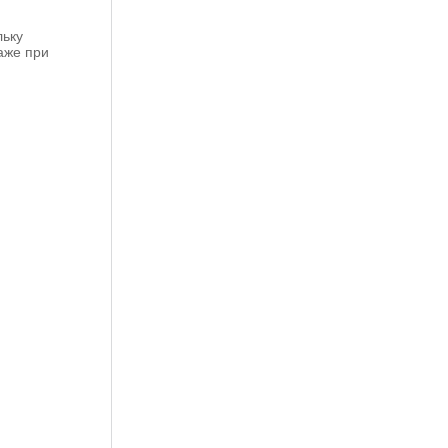
льку
аже при