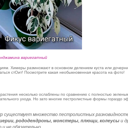
Бенджамина вариегатный
ациям. Химеры размножают в основном делением куста или дочерн
таться стОит! Посмотрите какая необыкновенная красота на фото!
е растения несколько ослаблены по сравнению с полностью зелены
ательного ухода. Но зато многие пестролистные формы гораздо э
ур существует множество пестролистных разновидносте
иерии, рододендроны, монстеры, плющи, колеусы
и д
о и не обязательно.