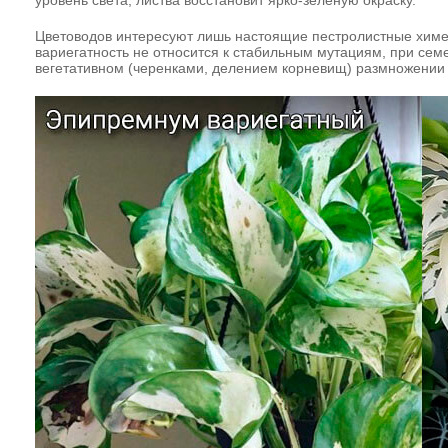
уровень света, листва восстановит ярко-зеленую окраску.
Цветоводов интересуют лишь настоящие пестролистные химер
вариегатность не относится к стабильным мутациям, при сем
вегетативном (черенками, делением корневищ) размножении 