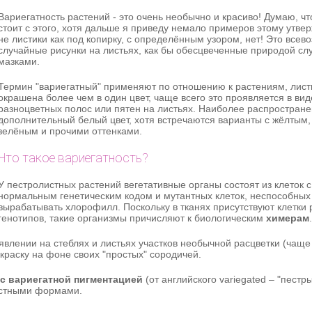
Вариегатность растений - это очень необычно и красиво! Думаю, чт
стоит с этого, хотя дальше я приведу немало примеров этому утве
не листики как под копирку, с определённым узором, нет! Это все
случайные рисунки на листьях, как бы обесцвеченные природой с
мазками.
Термин "вариегатный" применяют по отношению к растениям, лист
окрашена более чем в один цвет, чаще всего это проявляется в вид
разноцветных полос или пятен на листьях. Наиболее распростране
дополнительный белый цвет, хотя встречаются варианты с жёлтым,
зелёным и прочими оттенками.
Что такое вариегатность?
У пестролистных растений вегетативные органы состоят из клеток с
нормальным генетическим кодом и мутантных клеток, неспособных
вырабатывать хлорофилл. Поскольку в тканях присутствуют клетки
генотипов, такие организмы причисляют к биологическим
химерам
.
лении на стеблях и листьях участков необычной расцветки (чаще 
раску на фоне своих "простых" сородичей.
с вариегатной пигментацией
(от английского variegated – "пестры
истными формами.