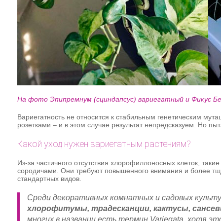
На фото Эпипремнум (сциндапсус) вариегатный и Фикус 
Вариегатность не относится к стабильным генетическим мут
розетками – и в этом случае результат непредсказуем. Но пы
Какой уход нужен вариегатным растениям?
Из-за частичного отсутствия хлорофиллоносных клеток, таки
сородичами. Они требуют повышенного внимания и более тщ
стандартных видов.
Среди декоративных комнатных и садовых культ
хлорофитумы, традесканции, кактусы, сансев
многих в названии есть термин Variegata, хотя эт