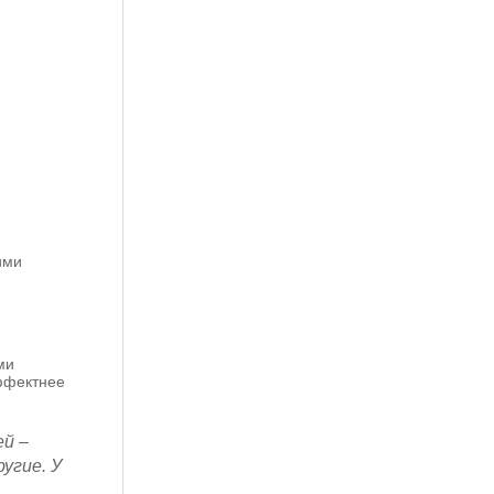
ими
ми
ффектнее
й –
ругие. У