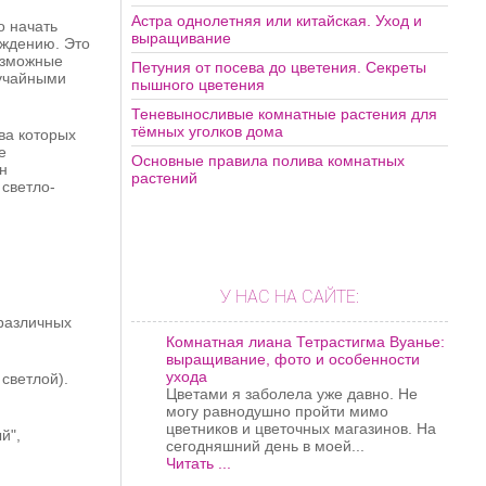
Астра однолетняя или китайская. Уход и
о начать
выращивание
рждению. Это
возможные
Петуния от посева до цветения. Секреты
лучайными
пышного цветения
Теневыносливые комнатные растения для
тёмных уголков дома
ва которых
е
Основные правила полива комнатных
н
растений
 светло-
У НАС НА САЙТЕ:
 различных
Комнатная лиана Тетрастигма Вуанье:
выращивание, фото и особенности
ухода
светлой).
Цветами я заболела уже давно. Не
могу равнодушно пройти мимо
цветников и цветочных магазинов. На
й",
сегодняшний день в моей...
Читать ...