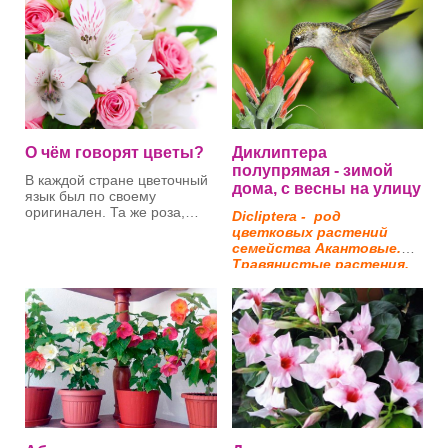
О чём говорят цветы?
Диклиптера
полупрямая - зимой
В каждой стране цветочный
дома, с весны на улицу
язык был по своему
оригинален. Та же роза,
Dicliptera - род
например, у древних греков
цветковых растений
была символом молчания.
семейства Акантовые.
Правда, если она белого
Травянистые растения,
цвета. Во время важной
распространённые
беседы на стол ставили эти
большей частью в
Мы её отнесем к
цветы, и они означали, что
тропических областях
красивоцветущим
все, о чем будет говориться
планеты.
комнатным растениям,
должно оставаться в тайне.
листья не сбрасывает целый
До наших дней дошло
год, только не
изречение subrosa dictum -
пересушивайте земляной
сказано с розой.
Диклиптеру полупрямую
ком, а цветёт с июля по
(Dicliptera suberecta) я
сентябрь (включительно).
приобрела маленьким
Не переносит яркое солнце,
черенком — уж очень