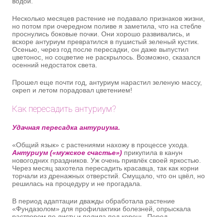
водой.
Несколько месяцев растение не подавало признаков жизни,
но потом при очередном поливе я заметила, что на стебле
проснулись боковые почки. Они хорошо развивались, и
вскоре антуриум превратился в пушистый зеленый кустик.
Осенью, через год после пересадки, он даже выпустил
цветонос, но соцветие не раскрылось. Возможно, сказался
осенний недостаток света.
Прошел еще почти год, антуриум нарастил зеленую массу,
окреп и летом порадовал цветением!
Как пересадить антуриум?
Удачная пересадка антуриума.
«Общий язык» с растениями нахожу в процессе ухода.
Антуриум («мужское счастье»)
прикупила в канун
новогодних праздников. Уж очень привлёк своей яркостью.
Через месяц захотела пересадить красавца, так как корни
торчали из дренажных отверстий. Смущало, что он цвёл, но
решилась на процедуру и не прогадала.
В период адаптации дважды обработала растение
«Фундазолом» для профилактики болезней, опрыскала
раствором по листу и полила под корень. Перед