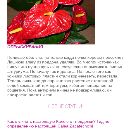
ОПРЫСКИВАНИЯ
Поливаю обильно, но только когда почва хорошо просохнет.
Лишнюю влагу из поддона удаляю. Во многих источниках
пишут, что нужно чуть ли не ежедневно опрыскивать листья
антуриума. Поначалу так и делала. Но после того как
кончики листовых пластин стали коричневеть, перестала.
Теперь лишь иногда опрыскиваю растение отстоянной
водой комнатной температуры, избегая попадания на
соцветия. Пока антуриум ничем не подкармливаю, он
прекрасно растет и так.
НОВЫЕ СТАТЬИ:
Как отличить настоящую Калею от подделки? Гид по
определению настоящей Calea Zacatechichi