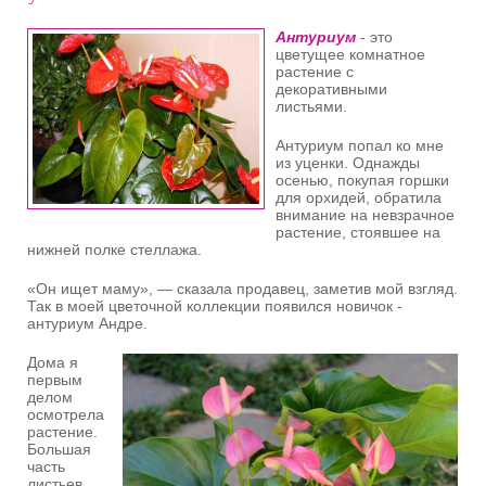
Антуриум
- это
цветущее комнатное
растение с
декоративными
листьями.
Антуриум попал ко мне
из уценки. Однажды
осенью, покупая горшки
для орхидей, обратила
внимание на невзрачное
растение, стоявшее на
нижней полке стеллажа.
«Он ищет маму», — сказала продавец, заметив мой взгляд.
Так в моей цветочной коллекции появился новичок -
антуриум Андре.
Дома я
первым
делом
осмотрела
растение.
Большая
часть
листьев