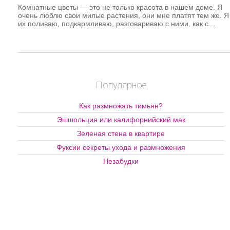
Комнатные цветы — это не только красота в нашем доме. Я
очень люблю свои милые растения, они мне платят тем же. Я
их поливаю, подкармливаю, разговариваю с ними, как с
детьми малыми, а они а ответ радуют меня своим красивым
цветением. К тому же, многие из комнатных цветов очищают
воздух, фильтруют его от вредных бактерий, увлажняют и
насыщают кислородом.
Популярное
Как размножать тимьян?
Эшшольция или калифорнийский мак
Зеленая стена в квартире
Фуксии секреты ухода и размножения
Незабудки