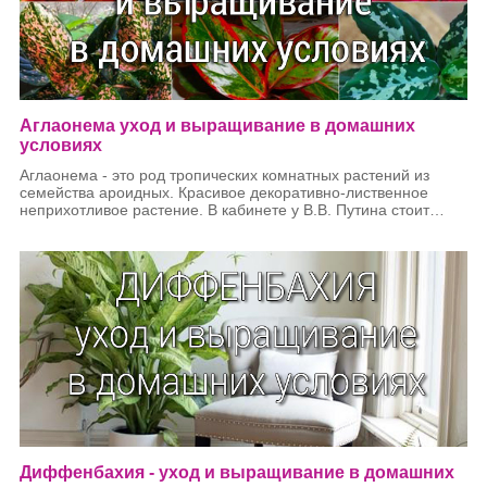
Аглаонема уход и выращивание в домашних
условиях
Аглаонема - это род тропических комнатных растений из
семейства ароидных. Красивое декоративно-лиственное
неприхотливое растение. В кабинете у В.В. Путина стоит
именно
Аглаонема сорта
«Серебряная Королева»
. Это
связано с неприхотливостью и теневыносливостью растения.
Ведь по правилам безопасности шторы в кабинете открывать
нельзя. И аглаонема готова мириться с таким обращением.
Диффенбахия - уход и выращивание в домашних