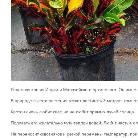
Родом кротон из Индии и Малазийского архипелага. Он имеет
В природе высота растения может достигать 3 метров, комна
Кротон очень любит свет, но не любит прямых лучей солнца.
Поливать его желательно чуть теплой водой. Любит частые о
Не переносит сквозняков и резкой перемены температур, при