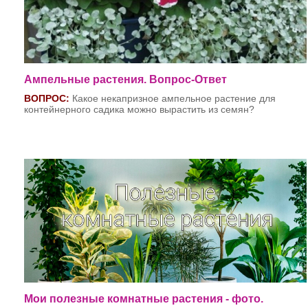
Ампельные растения. Вопрос-Ответ
ВОПРОС:
Какое некапризное ампельное растение для
контейнерного садика можно вырастить из семян?
ОТВЕТ:
Отлично подойдет гелихризум (бессмертник),
причем его карликовые формы. Например, сорт гелихризум
черешкового Silver Mist. Внешне эта разновидность с
опушенными серебристыми округлыми листочками
напоминает ди-хондру, однако листики гелихризума более
мелкие и слегка голубоватые. Его выращивают из семян
через рассаду. Сеют рано, в январе-феврале, поскольку
вначале сеянцы растут очень медленно. Пикировку и
пересадку растение переносит легко. Бесмертнику нужно
солнце, засуху переносит легко. На зиму его переселяют в
дом.
Мои полезные комнатные растения - фото.