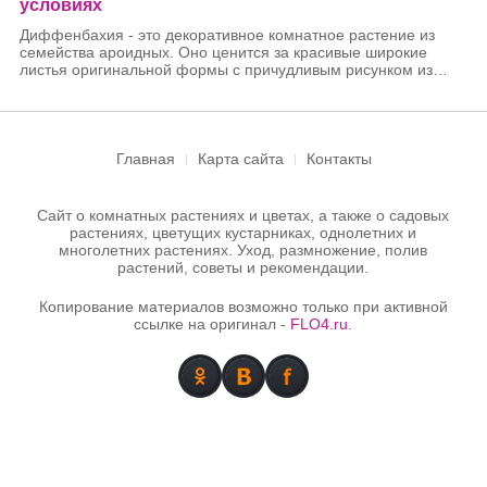
условиях
Диффенбахия - это декоративное комнатное растение из
семейства ароидных. Оно ценится за красивые широкие
листья оригинальной формы с причудливым рисунком из
пятен и полос разных оттенков зелёного цвета. Родина
диффенбахии - тропические леса Южной Америки.
Главная
Карта сайта
Контакты
Сайт о комнатных растениях и цветах, а также о садовых
растениях, цветущих кустарниках, однолетних и
многолетних растениях. Уход, размножение, полив
растений, советы и рекомендации.
Копирование материалов возможно только при активной
ссылке на оригинал -
FLO4.ru
.