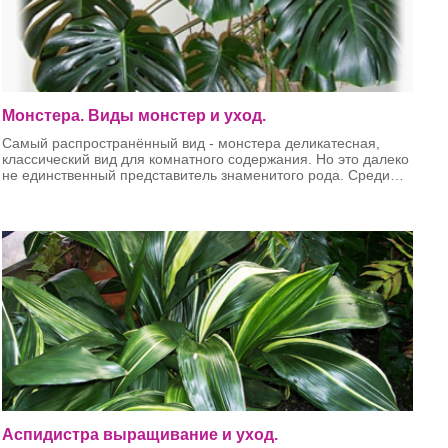
Монстера. Виды монстер и уход.
Самый распространённый вид - монстера деликатесная,
классический вид для комнатного содержания. Но это далеко
не единственный представитель знаменитого рода. Среди
трех десятков растений рода Монстера есть «жемчужины»,
заслуживающие особого внимания цветоводов.
Аспидистра выращивание и уход.