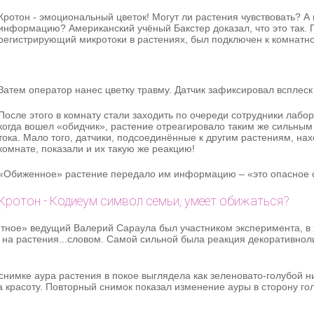
Кротон - эмоциональный цветок! Могут ли растения чувствовать? А
информацию? Американский учёный Бакстер доказал, что это так. 
регистрирующий микротоки в растениях, был подключен к комнатно
Затем оператор нанес цветку травму. Датчик зафиксировал всплеск 
После этого в комнату стали заходить по очереди сотрудники лабор
когда вошел «обидчик», растение отреагировало таким же сильным
тока. Мало того, датчики, подсоединённые к другим растениям, на
комнате, показали и их такую же реакцию!
«Обиженное» растение передало им информацию – «это опасное 
Кротон - Кодиеум символ семьи, умеет обижаться?
ятное» ведущий Валерий Сараула был участником эксперимента, в
 на растения...словом. Самой сильной была реакция декоративнол
снимке аура растения в покое выглядела как зеленовато-голубой н
за красоту. Повторный снимок показал изменение ауры в сторону г