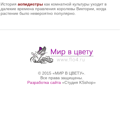
История
аспидистры
как комнатной культуры уходит в
далекие времена правления королевы Виктории, когда
растение было невероятно популярно.
С одной стороны, его считали неотъемлемым атрибутом
достатка и выращивали практически в каждом доме, с другой
— аспидистра обладает рядом столь неоспоримых
преимуществ, что конкурировать с ней могут немногие
комнатные растения.
© 2015 «МИР В ЦВЕТУ».
Все права защищены.
Разработка сайта
«Студия KSshop»