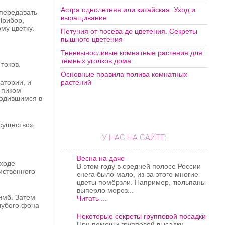
Астра однолетняя или китайская. Уход и
 передавать
выращивание
Прибор,
му цветку.
Петуния от посева до цветения. Секреты
пышного цветения
Теневыносливые комнатные растения для
тёмных уголков дома
токов.
Основные правила полива комнатных
атории, и
растений
 пиком
ходившимся в
существо».
У НАС НА САЙТЕ:
Весна на даче
 ходе
В этом году в средней полосе России
иственного
снега было мало, из-за этого многие
цветы помёрзли. Например, тюльпаны
выперло мороз...
имб. Затем
Читать ...
олубого фона
Некоторые секреты групповой посадки
При помощи групповой высадки