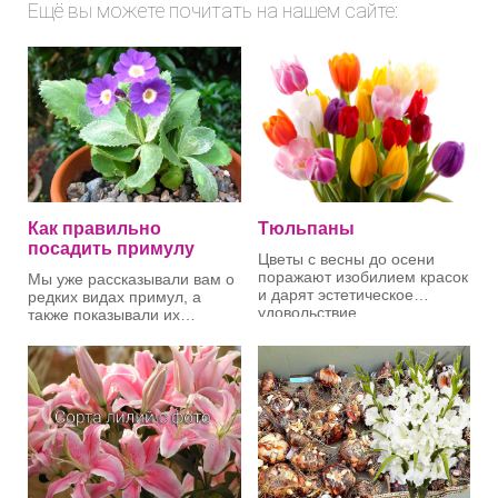
Ещё вы можете почитать на нашем сайте:
Как правильно
Тюльпаны
посадить примулу
Цветы с весны до осени
поражают изобилием красок
Мы уже рассказывали вам о
и дарят эстетическое
редких видах примул, а
удовольствие.
также показывали их
фотографии. Это очень
красивые комнатные цветы,
С большим нетерпением мы
которые требуют
ждем весну, ведь с ее
правильного ухода. В
приходом нас снова будут
частности, дополню эту тему
радовать крокусы,
рассказом о том, как
нарциссы, горицвет, чуть
правильно посадить
позже появятся ирисы и
примулу.
вербена. Ну и, конечно же,
ни одна весна не обходится