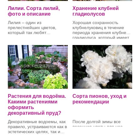
без тюльпанов, самых
популярных весенних
Лилии. Сорта лилий,
Хранение клубней
цветов.
фото и описание
гладиолусов
Лилия – один из
Хорошая сохранность
прелестнейших цветов,
клубнелуковиц в течение
который так любят
периода хранения клубней
женщины. Аромат этого
гладиолуса, который имеет
цветка распространяется в
продолжительность около 7
саду, а непревзойденность
месяцев, зависит:
от качества заложенных
не оставит в стороне взгляд
на хранение
прохожих и самих
клубнелуковиц;от
владельцев загородного
температуры,
дома.
влажности и обмена
воздуха в хранилище;
Качество клубнелуковиц
от санитарно-
гладиолуса определяется их
профилактических мер
зрелостью, влажностью,
против возникновения и
отсутствием пораженных
распространения
Растения для водоёма.
Сорта пионов, уход и
заболеваниями и наличием
болезней.
Какими растениями
рекомендации
или отсутствием
оформить
посторонних примесей.
декоративный пруд?
Декоративные водоемы, как
После долгой зимы все
правило, устраиваются как в
весенние цветы для нас -
эстетических целях, так и
фавориты! Но именно
для размещения различных
роскошные пионы весь июнь