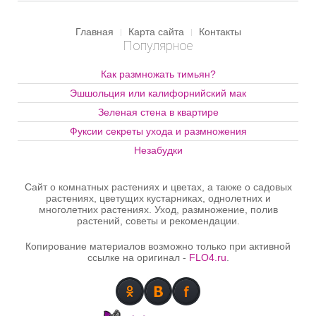
растений, живущих в водной
радуют нас своим
среде. Настоящий прудик
цветением. Выбрать
Алёнушки из сказки, можно
любимый куст - практически
Главная
Карта сайта
Контакты
многое придумать, как его
невозможно, а когда
Популярное
оформить. А что посадить -
попадаешь в садовый центр,
подскажем в этой статье.
то хочется всё новые и
новые пионы. У меня лет 20
Как размножать тимьян?
уже растёт голландский
Эшшольция или калифорнийский мак
чисто белый пион, без
пересадок, каждый год
Зеленая стена в квартире
цветёт и шапки соцветий в
диаметре 20-30 см!
Фуксии секреты ухода и размножения
Незабудки
Сайт о комнатных растениях и цветах, а также о садовых
растениях, цветущих кустарниках, однолетних и
многолетних растениях. Уход, размножение, полив
растений, советы и рекомендации.
Копирование материалов возможно только при активной
ссылке на оригинал -
FLO4.ru
.