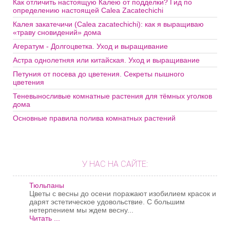
Как отличить настоящую Калею от подделки? Гид по
определению настоящей Calea Zacatechichi
Калея закатечичи (Calea zacatechichi): как я выращиваю
«траву сновидений» дома
Агератум - Долгоцветка. Уход и выращивание
Астра однолетняя или китайская. Уход и выращивание
Петуния от посева до цветения. Секреты пышного
цветения
Теневыносливые комнатные растения для тёмных уголков
дома
Основные правила полива комнатных растений
У НАС НА САЙТЕ:
Тюльпаны
Цветы с весны до осени поражают изобилием красок и
дарят эстетическое удовольствие. С большим
нетерпением мы ждем весну...
Читать ...